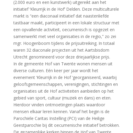
(2.000 euro en een kunstwerk) uitgereikt aan het
initiatief ‘Kleurrijk in de Hof’ Delden. Deze multiculturele
markt is “een diaconaal initiatief dat naastenliefde
tastbaar maakt, participeert in een lokale structuur met
een opvallende activiteit, oecumenisch is opgezet en
samenwerkt met veel organisaties in de regio,” zo zei
mgr. Hoogenboom tijdens de prijsuitreiking. In totaal
waren 32 diaconale projecten uit het Aartsbisdom
Utrecht genomineerd voor deze driejaarlijkse prijs.
In de gemeente Hof van Twente wonen mensen uit
diverse culturen. Eén keer per jaar wordt het
evenement ‘Kleurrijk in de Hof ‘georganiseerd, waarbij
geloofsgemeenschappen, verenigingen, stichtingen en
organisaties uit de Hof activiteiten aanbieden op het
gebied van sport, cultuur (muziek en dans) en eten.
Hierdoor vinden ontmoetingen plaats waardoor
mensen elkaar leren kennen. Vanaf het begin is de
Parochiële Caritas Instelling (PCI) van de Heilige
Geestparochie bij dit oecumenische initiatief betrokken.
De gezamenlijke kerken binnen de Hof van Twente