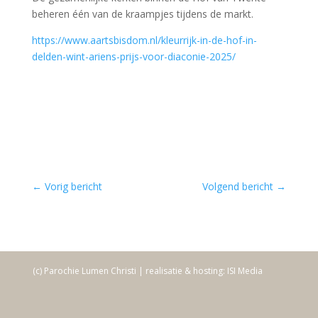
beheren één van de kraampjes tijdens de markt.
https://www.aartsbisdom.nl/kleurrijk-in-de-hof-in-
delden-wint-ariens-prijs-voor-diaconie-2025/
←
Vorig bericht
Volgend bericht
→
(c) Parochie Lumen Christi | realisatie & hosting: ISI Media