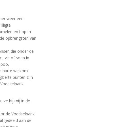
mber weer een
lligte!
zamelen en hopen
 de opbrengsten van
ensen die onder de
, vis of soep in
ampoo,
n harte welkom!
berts punten zijn
e Voedselbank
u ze bij mij in de
oor de Voedselbank
uitgedeeld aan de
 een mooie