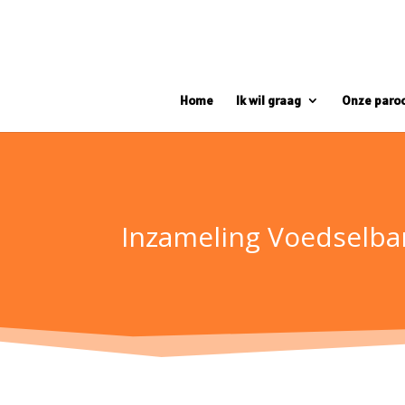
Home
Ik wil graag
Onze paro
Inzameling Voedselba