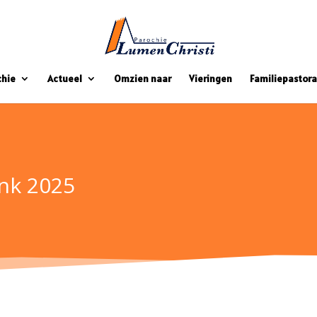
chie
Actueel
Omzien naar
Vieringen
Familiepastora
nk 2025