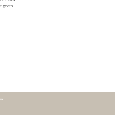
e geven.
dia