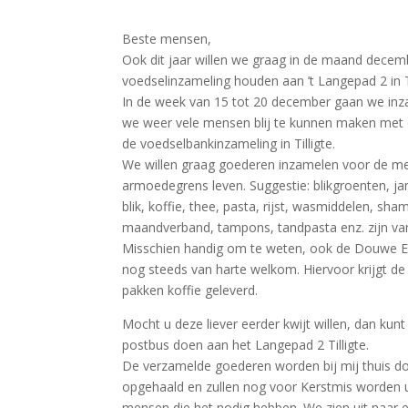
Beste mensen,
Ook dit jaar willen we graag in de maand dece
voedselinzameling houden aan ’t Langepad 2 in Ti
In de week van 15 tot 20 december gaan we in
we weer vele mensen blij te kunnen maken met
de voedselbankinzameling in Tilligte.
We willen graag goederen inzamelen voor de m
armoedegrens leven. Suggestie: blikgroenten, jam
blik, koffie, thee, pasta, rijst, wasmiddelen, sh
maandverband, tampons, tandpasta enz. zijn va
Misschien handig om te weten, ook de Douwe Eg
nog steeds van harte welkom. Hiervoor krijgt d
pakken koffie geleverd.
Mocht u deze liever eerder kwijt willen, dan kunt 
postbus doen aan het Langepad 2 Tilligte.
De verzamelde goederen worden bij mij thuis d
opgehaald en zullen nog voor Kerstmis worden 
mensen die het nodig hebben. We zien uit naar