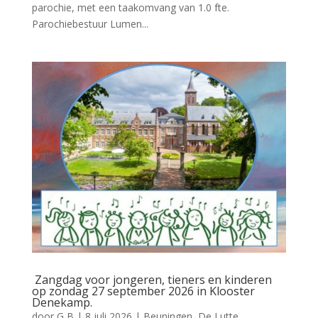
parochie, met een taakomvang van 1.0 fte.
Parochiebestuur Lumen...
Zangdag voor jongeren, tieners en kinderen
op zondag 27 september 2026 in Klooster
Denekamp.
door
G B
|
8 juli 2026
|
Beuningen
,
De Lutte
,