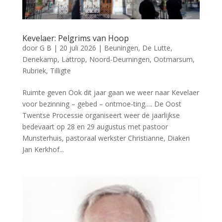
Kevelaer: Pelgrims van Hoop
door
G B
|
20 juli 2026
|
Beuningen
,
De Lutte
,
Denekamp
,
Lattrop
,
Noord-Deurningen
,
Ootmarsum
,
Rubriek
,
Tilligte
Ruimte geven Ook dit jaar gaan we weer naar Kevelaer
voor bezinning – gebed – ontmoe-ting…. De Oost
Twentse Processie organiseert weer de jaarlijkse
bedevaart op 28 en 29 augustus met pastoor
Munsterhuis, pastoraal werkster Christianne, Diaken
Jan Kerkhof...