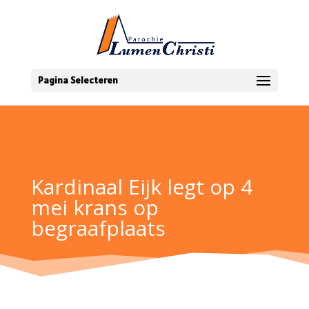
Pagina Selecteren
Kardinaal Eijk legt op 4
mei krans op
begraafplaats