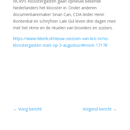
NCRV’s Kloostergasten gaan opnieuw bekende
Nederlanders het klooster in. Onder anderen
documentairemaker Sinan Can, CDA-leider Henri
Bontenbal en schrijfster Lale Gül leven drie dagen mee
met het ritme en de rituelen van broeders en zusters.
https://www.rkkerk.nl/nieuw-seizoen-van-kro-ncrvs-
kloostergasten-start-op-3-augustus/#more-17178
←
Vorig bericht
Volgend bericht
→