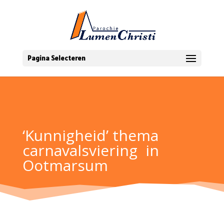
Pagina Selecteren
‘Kunnigheid’ thema
carnavalsviering in
Ootmarsum