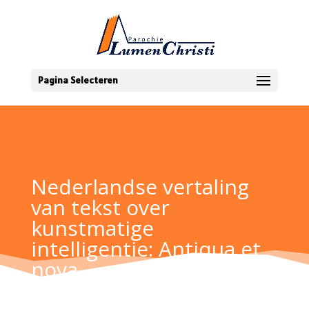
Pagina Selecteren
Nederlandse vertaling
van tekst over
kunstmatige
intelligentie: Antiqua et
nova