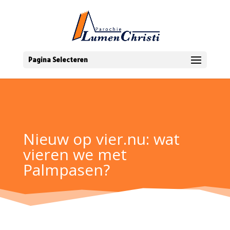
Pagina Selecteren
Nieuw op vier.nu: wat
vieren we met
Palmpasen?