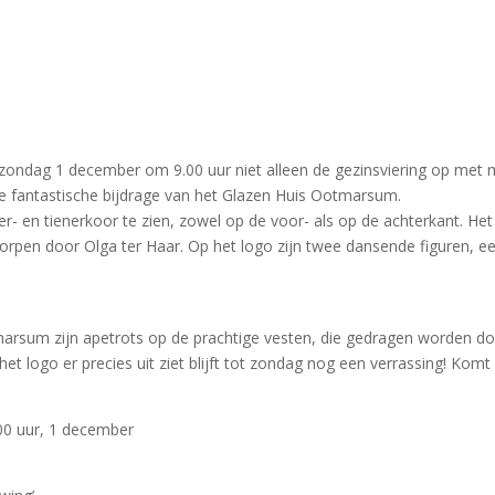
ert zondag 1 december om 9.00 uur niet alleen de gezinsviering op me
de fantastische bijdrage van het Glazen Huis Ootmarsum.
- en tienerkoor te zien, zowel op de voor- als op de achterkant. Het l
rpen door Olga ter Haar. Op het logo zijn twee dansende figuren, een
rsum zijn apetrots op de prachtige vesten, die gedragen worden door
logo er precies uit ziet blijft tot zondag nog een verrassing! Komt d
00 uur, 1 december