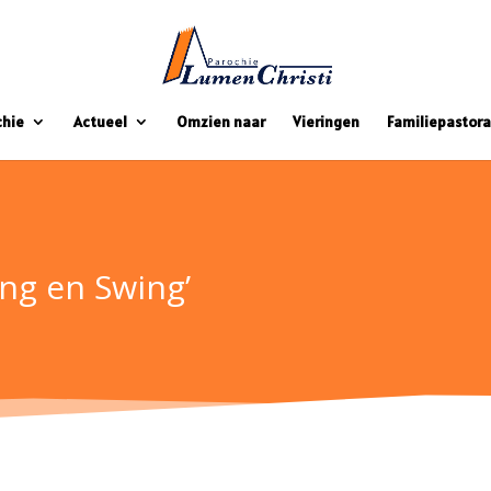
chie
Actueel
Omzien naar
Vieringen
Familiepastora
ng en Swing’