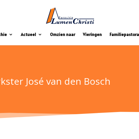
chie
Actueel
Omzien naar
Vieringen
Familiepastora
kster José van den Bosch