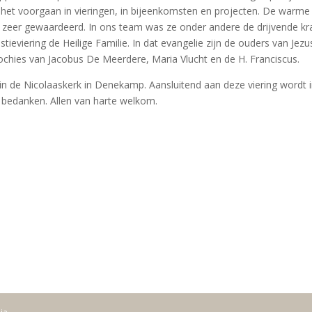
bij het voorgaan in vieringen, in bijeenkomsten en projecten. De war
eer gewaardeerd. In ons team was ze onder andere de drijvende krac
stieviering de Heilige Familie. In dat evangelie zijn de ouders van Je
ochies van Jacobus De Meerdere, Maria Vlucht en de H. Franciscus.
in de Nicolaaskerk in Denekamp. Aansluitend aan deze viering wordt 
e bedanken. Allen van harte welkom.