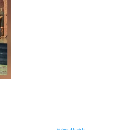
Volgend bericht
→