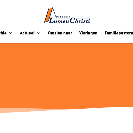
chie
Actueel
Omzien naar
Vieringen
Familiepastora