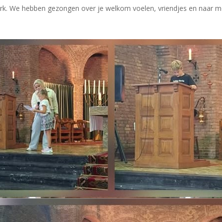
erk. We hebben gezongen over je welkom voelen, vriendjes en naar mo