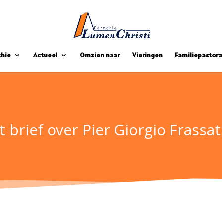
chie
Actueel
Omzien naar
Vieringen
Familiepastora
t brief over Pier Giorgio Frass