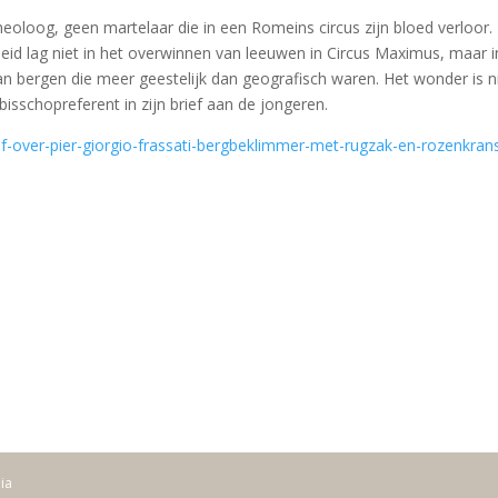
theoloog, geen martelaar die in een Romeins circus zijn bloed verloor
eid lag niet in het overwinnen van leeuwen in Circus Maximus, maar i
 bergen die meer geestelijk dan geografisch waren. Het wonder is nie
bisschopreferent in zijn brief aan de jongeren.
rief-over-pier-giorgio-frassati-bergbeklimmer-met-rugzak-en-rozenkr
dia