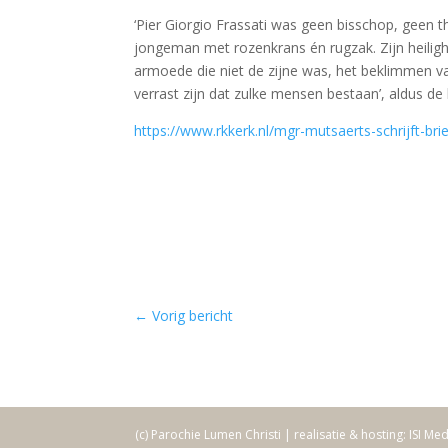
‘Pier Giorgio Frassati was geen bisschop, geen 
jongeman met rozenkrans én rugzak. Zijn heiligh
armoede die niet de zijne was, het beklimmen van
verrast zijn dat zulke mensen bestaan’, aldus de 
https://www.rkkerk.nl/mgr-mutsaerts-schrijft-b
←
Vorig bericht
(c) Parochie Lumen Christi | realisatie & hosting: ISI Me