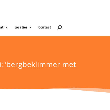
at
Locaties
Contact
ati: ‘bergbeklimmer met