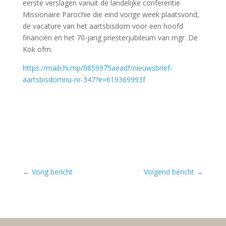
eerste verslagen vanuit de landelijke conferentie
Missionaire Parochie die eind vorige week plaatsvond,
de vacature van het aartsbisdom voor een hoofd
financiën en het 70-jarig priesterjubileum van mgr. De
Kok ofm.
https://mailchi.mp/9859975aeadf/nieuwsbrief-
aartsbisdomnu-nr-347?e=619369993f
←
Vorig bericht
Volgend bericht
→