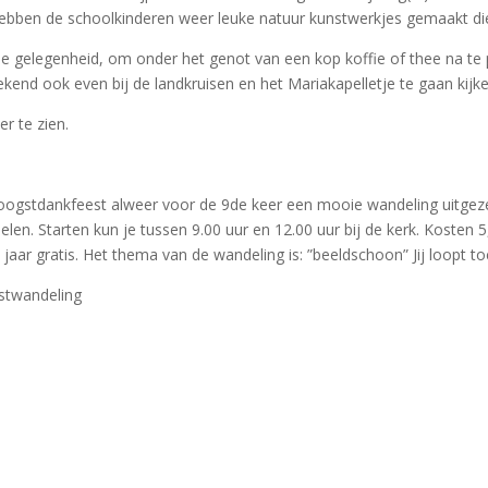
hebben de schoolkinderen weer leuke natuur kunstwerkjes gemaakt die
de gelegenheid, om onder het genot van een kop koffie of thee na te 
kend ook even bij de landkruisen en het Mariakapelletje te gaan kijke
er te zien.
ogstdankfeest alweer voor de 9de keer een mooie wandeling uitgezet. 
n. Starten kun je tussen 9.00 uur en 12.00 uur bij de kerk. Kosten 5,0
2 jaar gratis. Het thema van de wandeling is: ”beeldschoon” Jij loopt 
fstwandeling