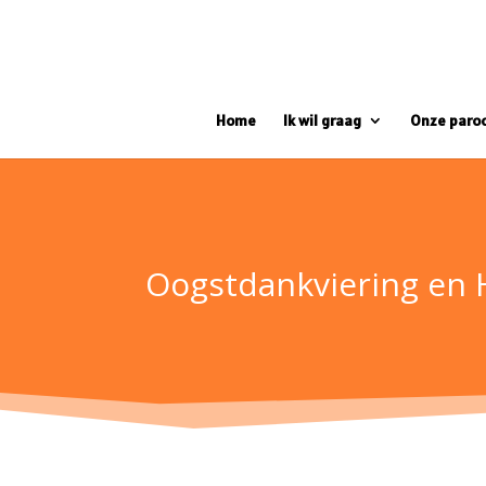
Home
Ik wil graag
Onze paro
Oogstdankviering en 