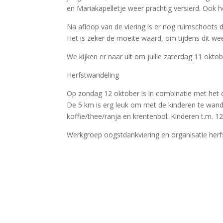
en Mariakapelletje weer prachtig versierd. Ook 
Na afloop van de viering is er nog ruimschoots 
Het is zeker de moeite waard, om tijdens dit wee
We kijken er naar uit om jullie zaterdag 11 oktob
Herfstwandeling
Op zondag 12 oktober is in combinatie met het o
De 5 km is erg leuk om met de kinderen te wandele
koffie/thee/ranja en krentenbol. Kinderen t.m. 1
Werkgroep oogstdankviering en organisatie her