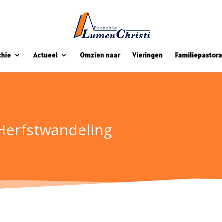
chie
Actueel
Omzien naar
Vieringen
Familiepastora
Herfstwandeling