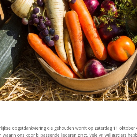
arlijkse oogstdankviering die gehouden wordt op zaterdag 11 oktober
aarin ons koor bijpassende liederen zingt. Vele vrijwillig(st)ers he