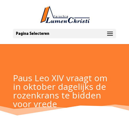
Pagina Selecteren
Paus Leo XIV vraagt om
in oktober dagelijks de
rozenkrans te bidden
voor vrede