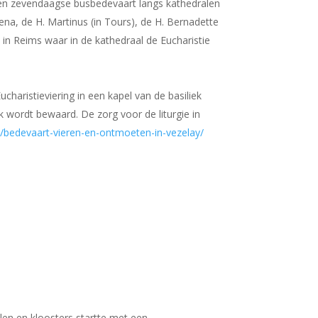
een zevendaagse busbedevaart langs kathedralen
ena, de H. Martinus (in Tours), de H. Bernadette
 in Reims waar in de kathedraal de Eucharistie
haristieviering in een kapel van de basiliek
k wordt bewaard. De zorg voor de liturgie in
l/bedevaart-vieren-en-ontmoeten-in-vezelay/
len en kloosters startte met een