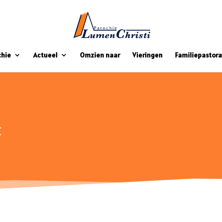
chie
Actueel
Omzien naar
Vieringen
Familiepastora
t