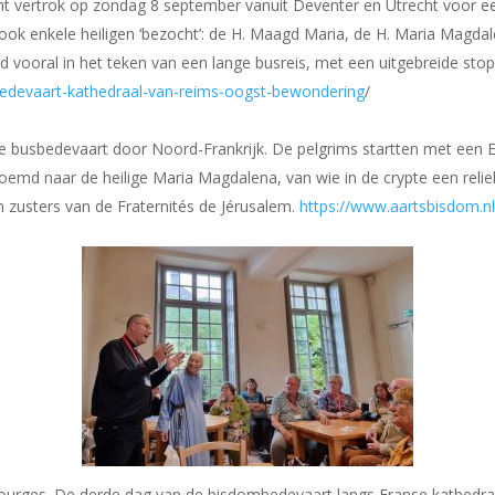
cht vertrok op zondag 8 september vanuit Deventer en Utrecht voor 
ook enkele heiligen ‘bezocht’: de H. Maagd Maria, de H. Maria Magdal
 vooral in het teken van een lange busreis, met een uitgebreide stop
edevaart-kathedraal-van-reims-oogst-bewondering
/
 busbedevaart door Noord-Frankrijk. De pelgrims startten met een Euc
oemd naar de heilige Maria Magdalena, van wie in de crypte een relie
n zusters van de Fraternités de Jérusalem.
https://www.aartsbisdom.n
Bourges. De derde dag van de bisdombedevaart langs Franse kathedra