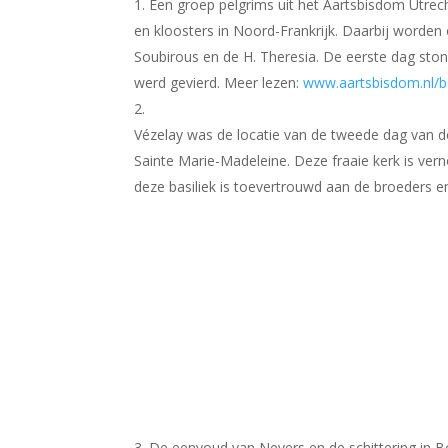
Een groep pelgrims uit het Aartsbisdom Utre
en kloosters in Noord-Frankrijk. Daarbij worden 
Soubirous en de H. Theresia. De eerste dag stond
werd gevierd. Meer lezen:
www.aartsbisdom.nl/b
Vézelay was de locatie van de tweede dag van de
Sainte Marie-Madeleine. Deze fraaie kerk is vern
deze basiliek is toevertrouwd aan de broeders e
3. De eenvoud van Nevers en de schittering in 