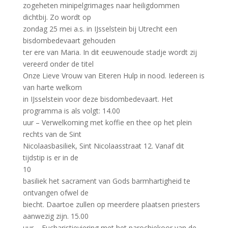
zogeheten minipelgrimages naar heiligdommen
dichtbij. Zo wordt op
zondag 25 mei a.s. in IJsselstein bij Utrecht een
bisdombedevaart gehouden
ter ere van Maria. In dit eeuwenoude stadje wordt zij
vereerd onder de titel
Onze Lieve Vrouw van Eiteren Hulp in nood. Iedereen is
van harte welkom
in IJsselstein voor deze bisdombedevaart. Het
programma is als volgt: 14.00
uur – Verwelkoming met koffie en thee op het plein
rechts van de Sint
Nicolaasbasiliek, Sint Nicolaasstraat 12. Vanaf dit
tijdstip is er in de
10
basiliek het sacrament van Gods barmhartigheid te
ontvangen ofwel de
biecht. Daartoe zullen op meerdere plaatsen priesters
aanwezig zijn. 15.00
uur – Eucharistieviering met het parochiekoor van de