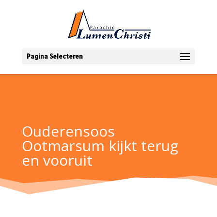
Pagina Selecteren
Ouderensoos
Ootmarsum kijkt terug
en vooruit