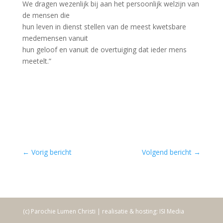
We dragen wezenlijk bij aan het persoonlijk welzijn van
de mensen die
hun leven in dienst stellen van de meest kwetsbare
medemensen vanuit
hun geloof en vanuit de overtuiging dat ieder mens
meetelt.”
←
Vorig bericht
Volgend bericht
→
(c) Parochie Lumen Christi | realisatie & hosting: ISI Media