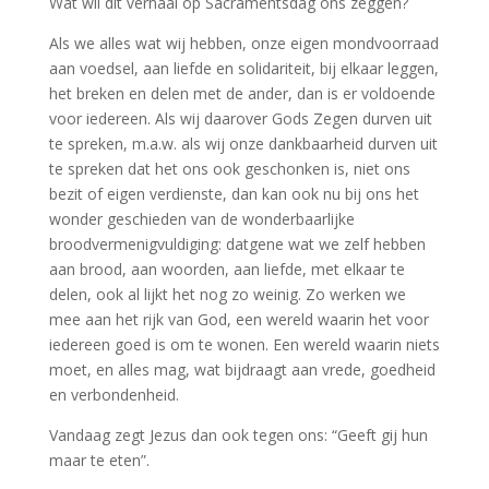
Wat wil dit verhaal op Sacramentsdag ons zeggen?
Als we alles wat wij hebben, onze eigen mondvoorraad
aan voedsel, aan liefde en solidariteit, bij elkaar leggen,
het breken en delen met de ander, dan is er voldoende
voor iedereen. Als wij daarover Gods Zegen durven uit
te spreken, m.a.w. als wij onze dankbaarheid durven uit
te spreken dat het ons ook geschonken is, niet ons
bezit of eigen verdienste, dan kan ook nu bij ons het
wonder geschieden van de wonderbaarlijke
broodvermenigvuldiging: datgene wat we zelf hebben
aan brood, aan woorden, aan liefde, met elkaar te
delen, ook al lijkt het nog zo weinig. Zo werken we
mee aan het rijk van God, een wereld waarin het voor
iedereen goed is om te wonen. Een wereld waarin niets
moet, en alles mag, wat bijdraagt aan vrede, goedheid
en verbondenheid.
Vandaag zegt Jezus dan ook tegen ons: “Geeft gij hun
maar te eten”.