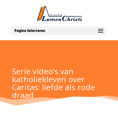
Pagina Selecteren
Serie video’s van
katholiekleven over
Caritas: liefde als rode
draad