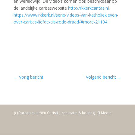
én wereldwijd. De video’s komen ook beschikbaar op
de landelijke caritaswebsite
http://rkkerkcaritas.nl.
https://www.rkkerk.nl/serie-videos-van-katholiekleven-
over-caritas-liefde-als-rode-draad/#more-21104
←
Vorig bericht
Volgend bericht
→
(c) Parochie Lumen Christi | realisatie & hosting: ISI Media