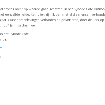
aal proces meer op waarde gaan schatten. In het Synode Café ontmoe
t eenzelfde liefde, katholiek zijn. Ik ben met al die mensen verbond
n gaat. Waar samenlevingen verharden en polariseren, doet de kerk o
t nou? Ja, misschien wel.
van het Synode Café
ntie.
lm
.
l