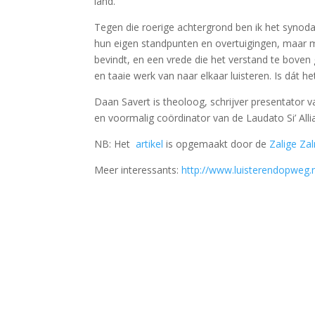
land.
Tegen die roerige achtergrond ben ik het synod
hun eigen standpunten en overtuigingen, maar me
bevindt, en een vrede die het verstand te bove
en taaie werk van naar elkaar luisteren. Is dát he
Daan Savert is theoloog, schrijver presentator 
en voormalig coördinator van de Laudato Si’ Allia
NB: Het
artikel
is opgemaakt door de
Zalige Za
Meer interessants:
http://www.luisterendopweg.n