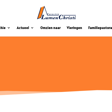
chie
Actueel
Omzien naar
Vieringen
Familiepastora