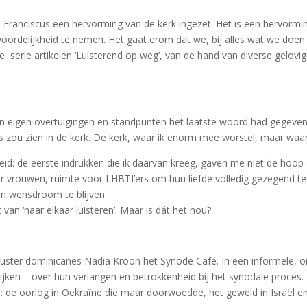
Franciscus een hervorming van de kerk ingezet. Het is een hervormin
oordelijkheid te nemen. Het gaat erom dat we, bij alles wat we doen i
 serie artikelen ‘Luisterend op weg’, van de hand van diverse gelovige
mijn eigen overtuigingen en standpunten het laatste woord had gegeve
s zou zien in de kerk. De kerk, waar ik enorm mee worstel, maar waar 
jkheid: de eerste indrukken die ik daarvan kreeg, gaven me niet de hoo
vrouwen, ruimte voor LHBTI’ers om hun liefde volledig gezegend te v
en wensdroom te blijven.
van ‘naar elkaar luisteren’. Maar is dát het nou?
uster dominicanes Nadia Kroon het Synode Café. In een informele, 
ken – over hun verlangen en betrokkenheid bij het synodale proces.
e: de oorlog in Oekraïne die maar doorwoedde, het geweld in Israël e