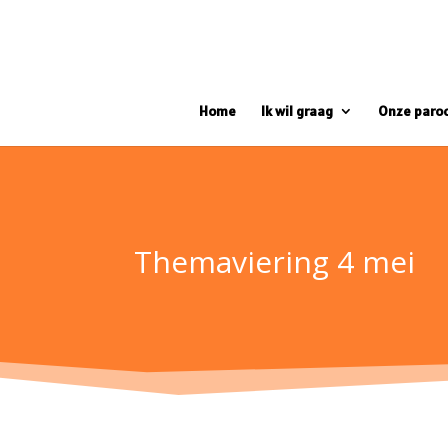
Home
Ik wil graag
Onze paro
Themaviering 4 mei