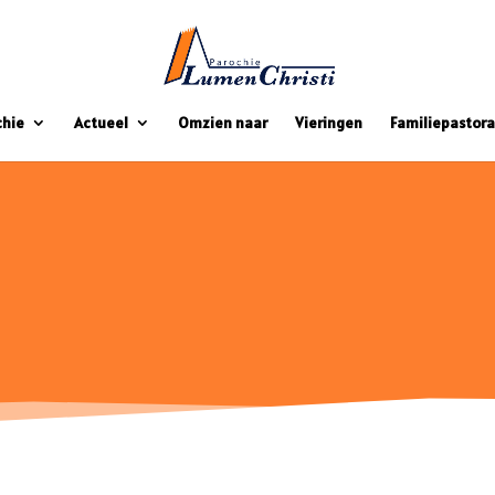
chie
Actueel
Omzien naar
Vieringen
Familiepastora