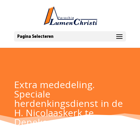
Pagina Selecteren
Extra mededeling.
Speciale
herdenkingsdienst in de
H. Nicolaaskerk te
Denekamp