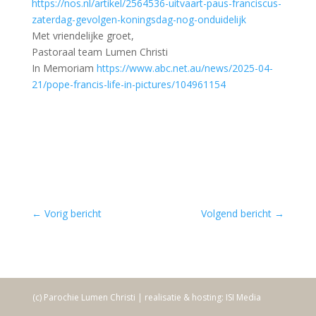
https://nos.nl/artikel/2564536-uitvaart-paus-franciscus-
zaterdag-gevolgen-koningsdag-nog-onduidelijk
Met vriendelijke groet,
Pastoraal team Lumen Christi
In Memoriam
https://www.abc.net.au/news/2025-04-
21/pope-francis-life-in-pictures/104961154
←
Vorig bericht
Volgend bericht
→
(c) Parochie Lumen Christi | realisatie & hosting: ISI Media