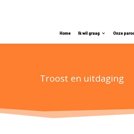
Home
Ik wil graag
Onze paro
Troost en uitdaging