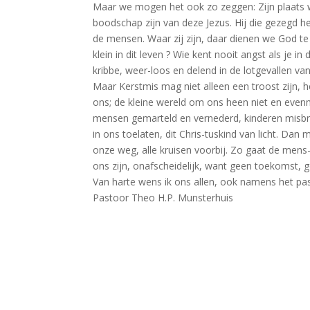
Maar we mogen het ook zo zeggen: Zijn plaats was
boodschap zijn van deze Jezus. Hij die gezegd h
de mensen. Waar zij zijn, daar dienen we God te 
klein in dit leven ? Wie kent nooit angst als je i
kribbe, weer-loos en delend in de lotgevallen van 
Maar Kerstmis mag niet alleen een troost zijn, h
ons; de kleine wereld om ons heen niet en even
mensen gemarteld en vernederd, kinderen misbrui
in ons toelaten, dit Chris-tuskind van licht. D
onze weg, alle kruisen voorbij. Zo gaat de men
ons zijn, onafscheidelijk, want geen toekomst, 
Van harte wens ik ons allen, ook namens het pa
Pastoor Theo H.P. Munsterhuis