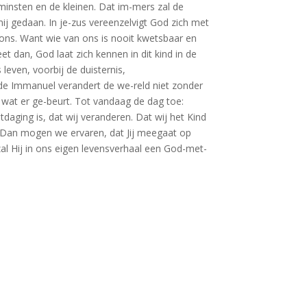
 minsten en de kleinen. Dat im-mers zal de
ij gedaan. In je-zus vereenzelvigt God zich met
n ons. Want wie van ons is nooit kwetsbaar en
eet dan, God laat zich kennen in dit kind in de
 leven, voorbij de duisternis,
, de Immanuel verandert de we-reld niet zonder
wat er ge-beurt. Tot vandaag de dag toe:
aging is, dat wij veranderen. Dat wij het Kind
s. Dan mogen we ervaren, dat Jij meegaat op
l Hij in ons eigen levensverhaal een God-met-