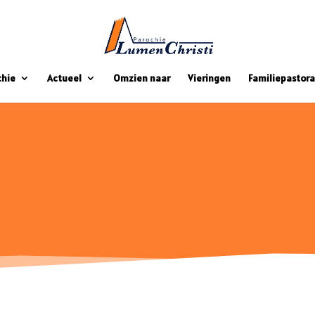
chie
Actueel
Omzien naar
Vieringen
Familiepastora