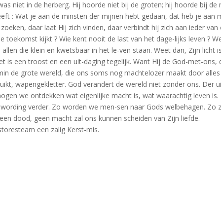
 niet in de herberg. Hij hoorde niet bij de groten; hij hoorde bij de
eeft : Wat je aan de minsten der mijnen hebt gedaan, dat heb je aan m
zoeken, daar laat Hij zich vinden, daar verbindt hij zich aan ieder va
n de toekomst kijkt ? Wie kent nooit de last van het dage-lijks leven ? W
allen die klein en kwetsbaar in het le-ven staan. Weet dan, Zijn licht is
et is een troost en een uit-daging tegelijk. Want Hij de God-met-ons
min de grote wereld, die ons soms nog machtelozer maakt door alles 
kt, wapengekletter. God verandert de wereld niet zonder ons. Der uitd
an mogen we ontdekken wat eigenlijke macht is, wat waarachtig leven i
s-wording verder. Zo worden we men-sen naar Gods welbehagen. Zo za
geen dood, geen macht zal ons kunnen scheiden van Zijn liefde.
storesteam een zalig Kerst-mis.