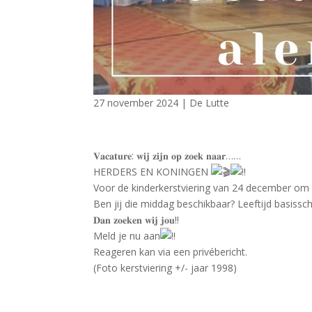
27 november 2024
|
De Lutte
𝐕𝐚𝐜𝐚𝐭𝐮𝐫𝐞: 𝐰𝐢𝐣 𝐳𝐢𝐣𝐧 𝐨𝐩 𝐳𝐨𝐞𝐤 𝐧𝐚𝐚𝐫……
HERDERS EN KONINGEN
Voor de kinderkerstviering van 24 december om 1
Ben jij die middag beschikbaar? Leeftijd basissch
𝐃𝐚𝐧 𝐳𝐨𝐞𝐤𝐞𝐧 𝐰𝐢𝐣 𝐣𝐨𝐮!!
Meld je nu aan
Reageren kan via een privébericht.
(Foto kerstviering +/- jaar 1998)