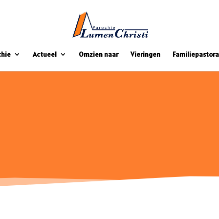
chie
Actueel
Omzien naar
Vieringen
Familiepastora