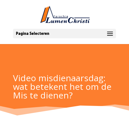
Pagina Selecteren
Video misdienaarsdag:
wat betekent het om de
Mis te dienen?