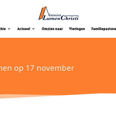
chie
Actueel
Omzien naar
Vieringen
Familiepastora
men op 17 november