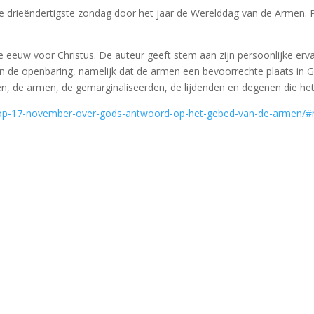
 drieëndertigste zondag door het jaar de Werelddag van de Armen. Pa
e eeuw voor Christus. De auteur geeft stem aan zijn persoonlijke erva
 de openbaring, namelijk dat de armen een bevoorrechte plaats in God
, de armen, de gemarginaliseerden, de lijdenden en degenen die he
n-op-17-november-over-gods-antwoord-op-het-gebed-van-de-armen/