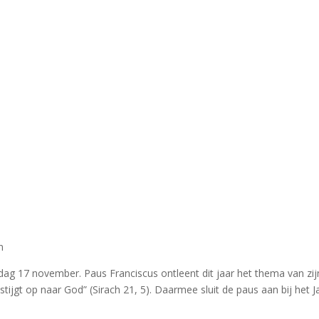
n
dag 17 november. Paus Franciscus ontleent dit jaar het thema van z
 stijgt op naar God” (Sirach 21, 5). Daarmee sluit de paus aan bij he