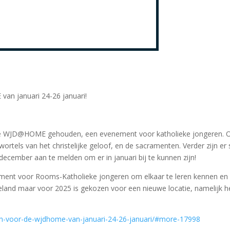
an januari 24-26 januari!
rt de WJD@HOME gehouden, een evenement voor katholieke jongeren. 
wortels van het christelijke geloof, en de sacramenten. Verder zijn er s
 december aan te melden om er in januari bij te kunnen zijn!
ent voor Rooms-Katholieke jongeren om elkaar te leren kennen en o
d maar voor 2025 is gekozen voor een nieuwe locatie, namelijk he
aan-voor-de-wjdhome-van-januari-24-26-januari/#more-17998