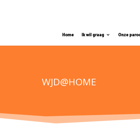
Home
Ik wil graag
Onze paro
WJD@HOME