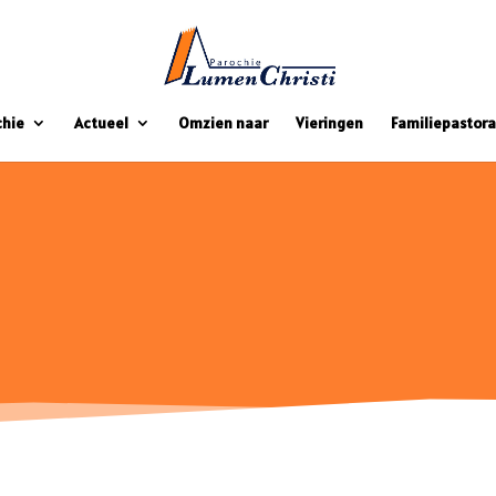
chie
Actueel
Omzien naar
Vieringen
Familiepastora