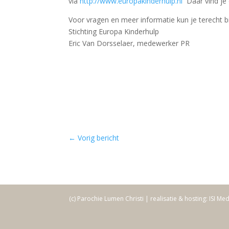
via
http://www.europakinderhulp.nl
Daar vind je 
Voor vragen en meer informatie kun je terecht b
Stichting Europa Kinderhulp
Eric Van Dorsselaer, medewerker PR
←
Vorig bericht
(c) Parochie Lumen Christi | realisatie & hosting: ISI Me