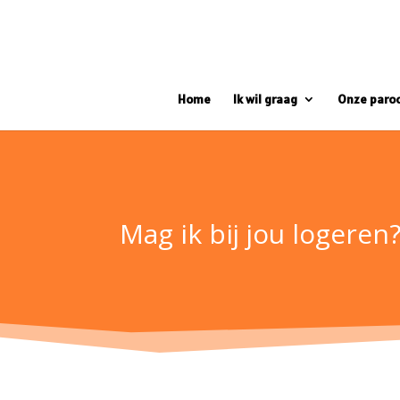
Home
Ik wil graag
Onze paro
Mag ik bij jou logeren