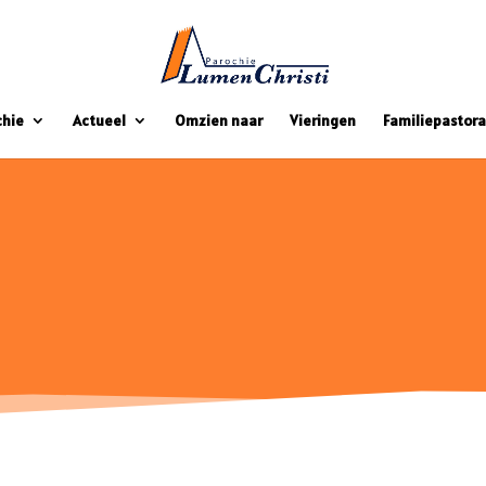
chie
Actueel
Omzien naar
Vieringen
Familiepastora