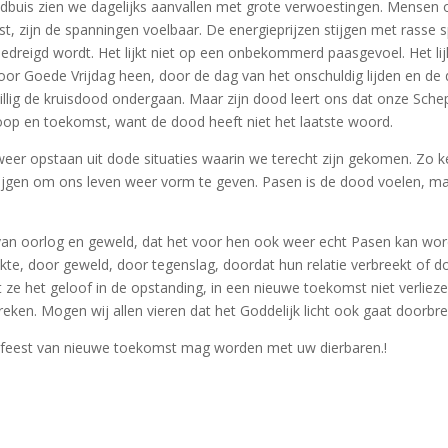
dbuis zien we dagelijks aanvallen met grote verwoestingen. Mensen 
t, zijn de spanningen voelbaar. De energieprijzen stijgen met rasse 
 bedreigd wordt. Het lijkt niet op een onbekommerd paasgevoel. Het l
or Goede Vrijdag heen, door de dag van het onschuldig lijden en de
illig de kruisdood ondergaan. Maar zijn dood leert ons dat onze Schepp
op en toekomst, want de dood heeft niet het laatste woord.
 weer opstaan uit dode situaties waarin we terecht zijn gekomen. Zo 
rijgen om ons leven weer vorm te geven. Pasen is de dood voelen, 
van oorlog en geweld, dat het voor hen ook weer echt Pasen kan wor
te, door geweld, door tegenslag, doordat hun relatie verbreekt of d
ze het geloof in de opstanding, in een nieuwe toekomst niet verliez
eken. Mogen wij allen vieren dat het Goddelijk licht ook gaat doorbre
en feest van nieuwe toekomst mag worden met uw dierbaren.!