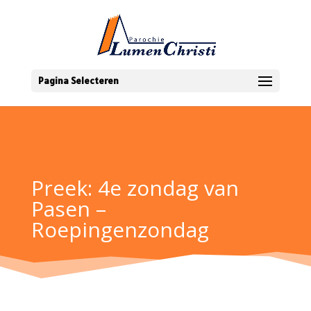
Pagina Selecteren
Preek: 4e zondag van
Pasen –
Roepingenzondag