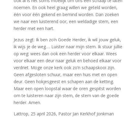
ook al is het soms moeilijk om ons een schaap te laten
noemen. En ook heel graag willen we geteld worden,
één voor één gekend en bemind worden. Dan zoeken
we naar een luisterend oor, een weldadige stem, een
herder met een hart.
Jezus zegt: Ik ben zo’n Goede Herder, ik wil jouw geluk,
ik wijs je de weg…. Luister naar mijn stem. Ik stuur jullie
op weg: wees dan ook een herder voor elkaar. Wees
voor elkaar een deur naar geluk en behoed elkaar voor
verdriet. Moge onze kerk ook zo’n schaapskooi zijn.
Geen afgesloten schuur, maar een huis met en open
deur. Geen hokjesgeest en schapen aan de ketting.
Maar een open loopstal waar de oren gespitst worden
om te luisteren naar zijn stem, de stem van de goede
herder. Amen.
Lattrop, 25 april 2026, Pastor Jan Kerkhof Jonkman