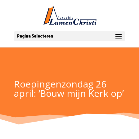
Pagina Selecteren
Roepingenzondag 26
april: ‘Bouw mijn Kerk op’