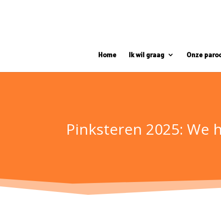
Home
Ik wil graag
Onze paro
Pinksteren 2025: We h