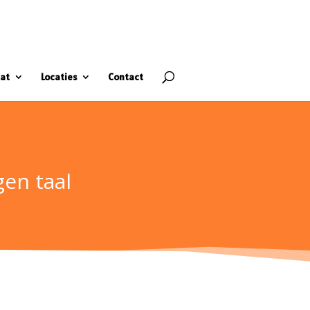
at
Locaties
Contact
en taal