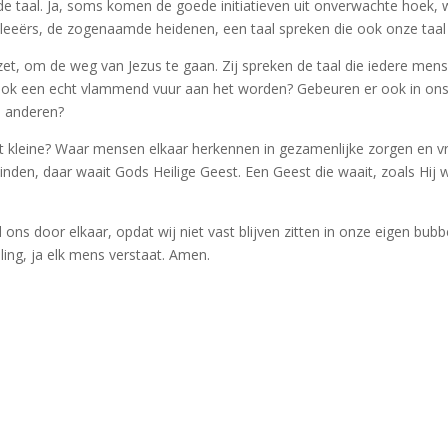
elfde taal. Ja, soms komen de goede initiatieven uit onverwachte hoek,
leeërs, de zogenaamde heidenen, een taal spreken die ook onze taal bl
t, om de weg van Jezus te gaan. Zij spreken de taal die iedere mens 
n, ook een echt vlammend vuur aan het worden? Gebeuren er ook in o
n anderen?
t kleine? Waar mensen elkaar herkennen in gezamenlijke zorgen en 
nden, daar waait Gods Heilige Geest. Een Geest die waait, zoals Hij w
ons door elkaar, opdat wij niet vast blijven zitten in onze eigen bu
ling, ja elk mens verstaat. Amen.