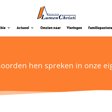
chie
Actueel
Omzien naar
Vieringen
Familiepastora
oorden hen spreken in onze eig