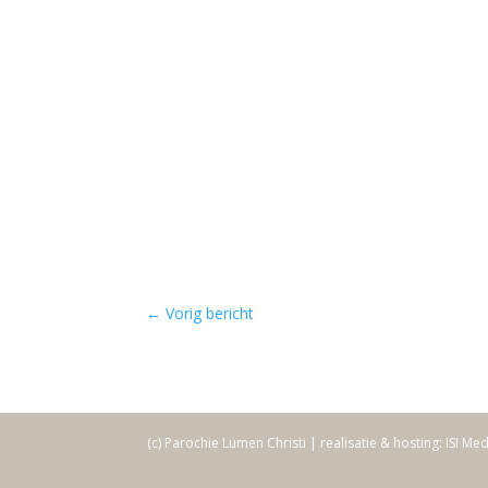
←
Vorig bericht
(c) Parochie Lumen Christi | realisatie & hosting: ISI Me