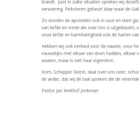
brandt. Juist in zulke situaties spreken wij dez
verwarring. Pinksteren gebeurt daar waar de Gali
Zo worden de apostelen ook in vuur en vlam geze
van liefde en vrede die over ons is uitgeblaze
onze liefde en barmhartigheid ook de harten va
Hebben wij ook eerbied voor de naaste, voor he
nauwelijks met elkaar van doen hadden, elkaar vi
waaien, maar is niet haar eigendom.
Kom, Schepper Geest, daal over ons neer, schud 
de ander, dat wij de taal spreken die de vreemde
Pastor Jan Kerkhof Jonkman