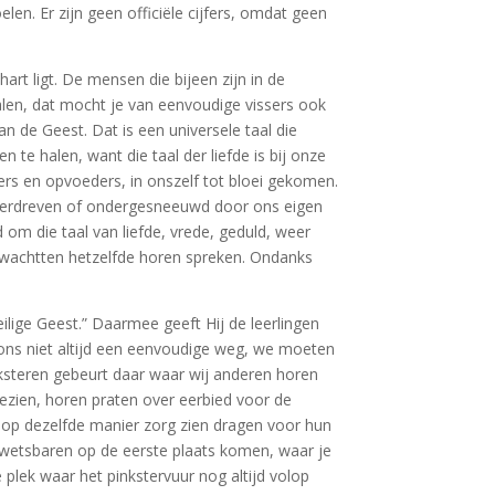
en. Er zijn geen officiële cijfers, omdat geen
hart ligt. De mensen die bijeen zijn in de
alen, dat mocht je van eenvoudige vissers ook
an de Geest. Dat is een universele taal die
te halen, want die taal der liefde is bij onze
ers en opvoeders, in onszelf tot bloei gekomen.
d verdreven of ondergesneeuwd door ons eigen
om die taal van liefde, vrede, geduld, weer
erwachtten hetzelfde horen spreken. Ondanks
ilige Geest.” Daarmee geeft Hij de leerlingen
ons niet altijd een eenvoudige weg, we moeten
ksteren gebeurt daar waar wij anderen horen
ezien, horen praten over eerbied voor de
 op dezelfde manier zorg zien dragen voor hun
wetsbaren op de eerste plaats komen, waar je
plek waar het pinkstervuur nog altijd volop