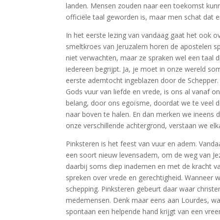
landen. Mensen zouden naar een toekomst kunnen s
officiële taal geworden is, maar men schat dat e
In het eerste lezing van vandaag gaat het ook ove
smeltkroes van Jeruzalem horen de apostelen spr
niet verwachten, maar ze spraken wel een taal di
iedereen begrijpt. Ja, je moet in onze wereld so
eerste ademtocht ingeblazen door de Schepper. H
Gods vuur van liefde en vrede, is ons al vanaf
belang, door ons egoïsme, doordat we te veel d
naar boven te halen. En dan merken we ineens d
onze verschillende achtergrond, verstaan we elk
Pinksteren is het feest van vuur en adem. Vandaa
een soort nieuw levensadem, om de weg van Jezu
daarbij soms diep inademen en met de kracht va
spreken over vrede en gerechtigheid. Wanneer wi
schepping. Pinksteren gebeurt daar waar christ
medemensen. Denk maar eens aan Lourdes, waar 
spontaan een helpende hand krijgt van een vreem