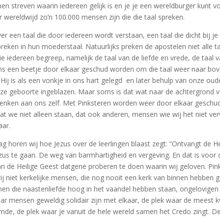
treven waarin iedereen gelijk is en je je een wereldburger kunt voel
r wereldwijd zo’n 100.000 mensen zijn die die taal spreken.
r een taal die door iedereen wordt verstaan, een taal die dicht bij je 
eken in hun moederstaal. Natuurlijks preken de apostelen niet alle t
e iedereen begreep, namelijk de taal van de liefde en vrede, de taal v
ms een beetje door elkaar geschud worden om die taal weer naar boven 
ij is als een vonkje in ons hart gelegd en later behulp van onze oud
 onze geboorte ingeblazen. Maar soms is dat wat naar de achtergron
enken aan ons zelf. Met Pinksteren worden weer door elkaar geschud 
at we niet alleen staan, dat ook anderen, mensen wie wij het niet v
aar.
g horen wij hoe Jezus over de leerlingen blaast zegt: “Ontvangt de He
s te gaan. De weg van barmhartigheid en vergeving. En dat is voor 
n de Heilige Geest datgene proberen te doen waarin wij geloven. Pin
j niet kerkelijke mensen, die nog nooit een kerk van binnen hebben g
enen die naastenliefde hoog in het vaandel hebben staan, ongelovigen
mensen geweldig solidair zijn met elkaar, de plek waar de meest k
de, de plek waar je vanuit de hele wereld samen het Credo zingt. De 