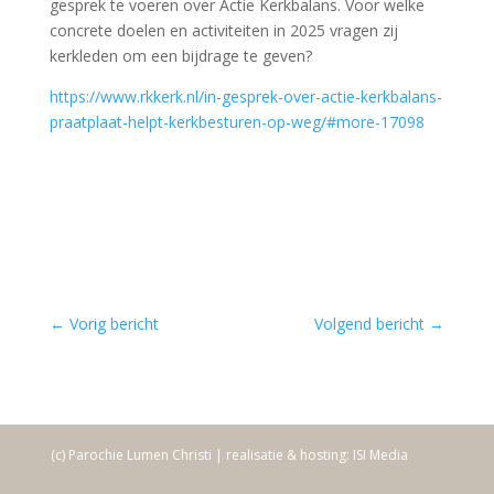
gesprek te voeren over Actie Kerkbalans. Voor welke
concrete doelen en activiteiten in 2025 vragen zij
kerkleden om een bijdrage te geven?
https://www.rkkerk.nl/in-gesprek-over-actie-kerkbalans-
praatplaat-helpt-kerkbesturen-op-weg/#more-17098
←
Vorig bericht
Volgend bericht
→
(c) Parochie Lumen Christi | realisatie & hosting: ISI Media