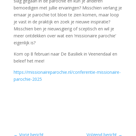
slag gegaan in de parochie en kun je anderen
bemoedigen met jullie ervaringen? Misschien verlang je
ernaar je parochie tot bloei te zien komen, maar loop
je vast in de praktijk en zoek je nieuwe inspiratie?
Misschien ben je nieuwsgierig of sceptisch en wil je
meer ontdekken over wat een ‘missionaire parochie’
eigenlijk is?
Kom op 8 februari naar De Basiliek in Veenendaal en
beleef het mee!
https://missionaireparochie.nl/conferentie-missionaire-
parochie-2025
←
Vorig bericht
Volgend bericht
→