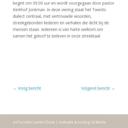
begint om 09.00 uur en wordt voorgegaan door pastor
Kerkhof Jonkman. In deze viering staat het Twents
dialect centraal, met vertrouwde woorden,
streekgebonden liederen en verhalen die dicht bij de
mensen staan. Iedereen is van harte welkom om
samen het geloof te beleven in onze streektaal.
←
Vorig bericht
Volgend bericht
→
(c) Parochie Lumen Christi | realisatie & hosting: ISI Media