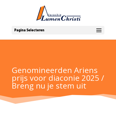
Pagina Selecteren
Genomineerden Ariens
prijs voor diaconie 2025 /
Breng nu je stem uit