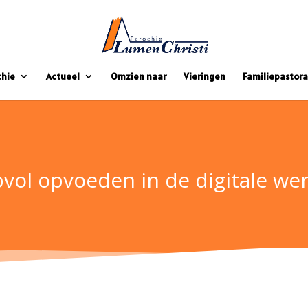
chie
Actueel
Omzien naar
Vieringen
Familiepastora
vol opvoeden in de digitale wer