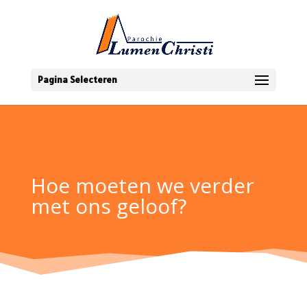
Pagina Selecteren
Hoe moeten we verder
met ons geloof?