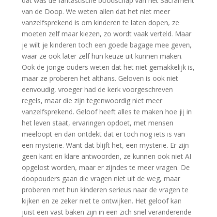
dat was de fantastische boodschap van het Sacrament
van de Doop. We weten allen dat het niet meer
vanzelfsprekend is om kinderen te laten dopen, ze
moeten zelf maar kiezen, zo wordt vaak verteld. Maar
je wilt je kinderen toch een goede bagage mee geven,
waar ze ook later zelf hun keuze uit kunnen maken.
Ook de jonge ouders weten dat het niet gemakkelijk is,
maar ze proberen het althans. Geloven is ook niet
eenvoudig, vroeger had de kerk voorgeschreven
regels, maar die zijn tegenwoordig niet meer
vanzelfsprekend. Geloof heeft alles te maken hoe jij in
het leven staat, ervaringen opdoet, met mensen
meeloopt en dan ontdekt dat er toch nog iets is van
een mysterie. Want dat blijft het, een mysterie. Er zijn
geen kant en klare antwoorden, ze kunnen ook niet AI
opgelost worden, maar er zijndes te meer vragen. De
doopouders gaan die vragen niet uit de weg, maar
proberen met hun kinderen serieus naar de vragen te
kijken en ze zeker niet te ontwijken. Het geloof kan
juist een vast baken zijn in een zich snel veranderende