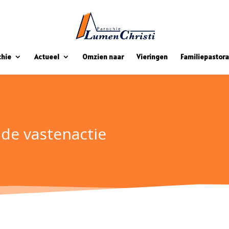
chie
Actueel
Omzien naar
Vieringen
Familiepastora
de vastenactie