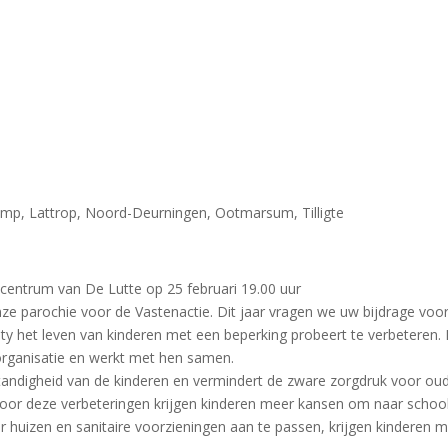
amp
,
Lattrop
,
Noord-Deurningen
,
Ootmarsum
,
Tilligte
ecentrum van De Lutte op 25 februari 19.00 uur
 onze parochie voor de Vastenactie. Dit jaar vragen we uw bijdrage vo
oilocity het leven van kinderen met een beperking probeert te verbeter
 organisatie en werkt met hen samen.
andigheid van de kinderen en vermindert de zware zorgdruk voor ouder
oor deze verbeteringen krijgen kinderen meer kansen om naar school 
huizen en sanitaire voorzieningen aan te passen, krijgen kinderen m