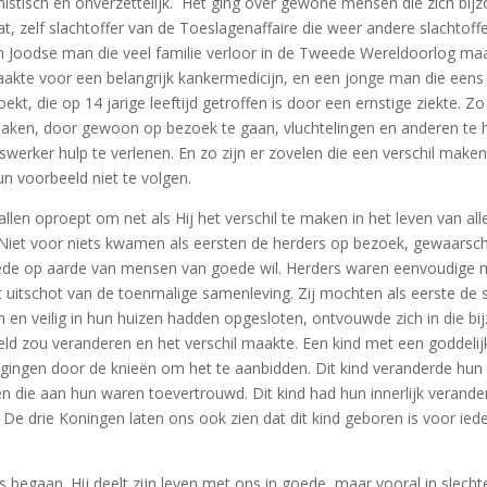
imistisch en onverzettelijk. Het ging over gewone mensen die zich bij
t, zelf slachtoffer van de Toeslagenaffaire die weer andere slachtoff
n Joodse man die veel familie verloor in de Tweede Wereldoorlog maar
aakte voor een belangrijk kankermedicijn, en een jonge man die eens 
kt, die op 14 jarige leeftijd getroffen is door een ernstige ziekte. 
 maken, door gewoon op bezoek te gaan, vluchtelingen en anderen te h
kswerker hulp te verlenen. En zo zijn er zovelen die een verschil make
un voorbeeld niet te volgen.
llen oproept om net als Hij het verschil te maken in het leven van al
. Niet voor niets kwamen als eersten de herders op bezoek, gewaarsc
rede op aarde van mensen van goede wil. Herders waren eenvoudige 
 uitschot van de toenmalige samenleving. Zij mochten als eerste de 
 en veilig in hun huizen hadden opgesloten, ontvouwde zich in die b
eld zou veranderen en het verschil maakte. Een kind met een goddelij
gingen door de knieën om het te aanbidden. Dit kind veranderde hun l
n die aan hun waren toevertrouwd. Dit kind had hun innerlijk verand
De drie Koningen laten ons ook zien dat dit kind geboren is voor ie
is begaan. Hij deelt zijn leven met ons in goede, maar vooral in slech