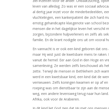
ziel inzetten voor de ander. Onbaatzuchtig, opt
leven van alledag. Zo was er een sociaal advocaa
al dertig jaar inzet voor de minderbedeelden, ee
vluchtelingen, een kankerpatiënt die zich hard m
ernstig gehandicapte klasgenote van school bezoe
mensen die in het dagelijkse leven het verschil
zorgen, bijzondere hulpverleners en zelfs als se
familie. En de krant nodigde ons uit om vooral h
En vannacht is er ook een kind geboren dat ons a
maar Hij wist juist de kwetsbare mens te raken
vanuit de hemel: Eer aan God in den Hoge en v
samenleving. Ze werden zelfs beschouwd als het
zette. Terwijl de mensen in Bethlehem zich warm
werd in een kwetsbaar kind, een kind dat de wer
vernieuwen. Zelfs koningen kwamen er op af en 
roeping was om dienstbaar te zijn aan de mense
weg, een andere levensweg terug naar hun land. 
Afrika, ook voor de Arabieren.
In dit kind liet God zien dat Hij met ons mensen 