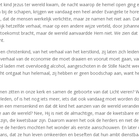
et kind Jezus ter wereld kwam, de nacht waarop de hemel open ging 
bij de schapen, krijgen we vandaag een heel ander Evangelie te hore
dat de mensen werkelijk verlichtte, maar ze namen het niet aan. Dat 
ijk hetzelfde verhaal, maar op een andere wijze verteld, door Johanne
 toekomst bracht, maar de wereld aanvaardde Hem niet. We zien dat
ht.
een christenkind, van het verhaal van het kerstkind, zij laten zich le
 verhaal van de economie die moet draaien en vooruit moet gaan, van
ol laden met overvloedig alcohol, aangeschoten in de Stille Nacht w
cht ontgaat hun helemaal, zij hebben er geen boodschap aan, want he
samen zitten in onze kerk en samen de geboorte van dat Licht vieren
eleden, of is het nog iets meer, iets dat ook vandaag moet worden d
en in een mensenkind en dat dit kind het aanzien van de wereld verande
aan de wereld? Nee, Hij is niet de almachtige, maar de kwetsbare en b
 zijn, die kwetsbaar zijn. Daarom waren het ook de herders en niet 
e de herders mochten het wonder als eerste aanschouwen. En later de
lans, dat ze hun leven omkeerden en beseften dat hun ambt dienstbaa