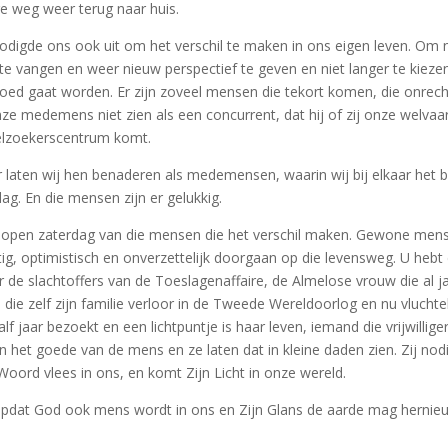
e weg weer terug naar huis.
nodigde ons ook uit om het verschil te maken in ons eigen leven. Om 
e vangen en weer nieuw perspectief te geven en niet langer te kieze
bloed gaat worden. Er zijn zoveel mensen die tekort komen, die onre
e medemens niet zien als een concurrent, dat hij of zij onze welvaar
elzoekerscentrum komt.
r laten wij hen benaderen als medemensen, waarin wij bij elkaar het 
ag. En die mensen zijn er gelukkig.
fgelopen zaterdag van die mensen die het verschil maken. Gewone men
, optimistisch en onverzettelijk doorgaan op die levensweg. U hebt d
voor de slachtoffers van de Toeslagenaffaire, de Almelose vrouw die a
 die zelf zijn familie verloor in de Tweede Wereldoorlog en nu vlucht
f jaar bezoekt en een lichtpuntje is haar leven, iemand die vrijwilliger
 het goede van de mens en ze laten dat in kleine daden zien. Zij nod
oord vlees in ons, en komt Zijn Licht in onze wereld.
pdat God ook mens wordt in ons en Zijn Glans de aarde mag hernieuw