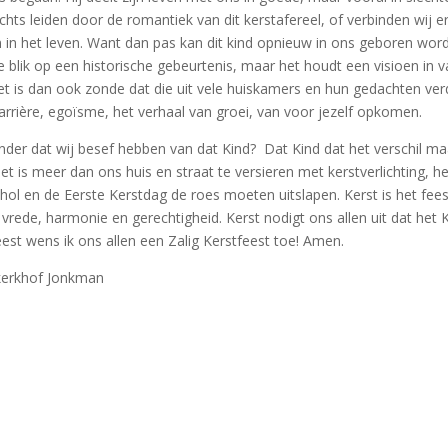
echts leiden door de romantiek van dit kerstafereel, of verbinden wi
en in het leven. Want dan pas kan dit kind opnieuw in ons geboren wo
he blik op een historische gebeurtenis, maar het houdt een visioen in
Het is dan ook zonde dat die uit vele huiskamers en hun gedachten ver
arrière, egoïsme, het verhaal van groei, van voor jezelf opkomen.
nder dat wij besef hebben van dat Kind? Dat Kind dat het verschil ma
 het is meer dan ons huis en straat te versieren met kerstverlichting,
hol en de Eerste Kerstdag de roes moeten uitslapen. Kerst is het feest
 vrede, harmonie en gerechtigheid. Kerst nodigt ons allen uit dat het
eest wens ik ons allen een Zalig Kerstfeest toe! Amen.
kerkhof Jonkman