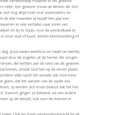
zonder verdienstelijk maakten in het gewone
ers helpt, een gewone vrouw uit Almelo die zich
 zich nog altijd inzet voor asielzoekers en
in de drie maanden al twaalf tien jaar een
Zo kwamen er vele verhalen naar voren van
elpen en bij te staan, voor de voedselbank te
n in onze stad of buurt, binnen kennissenkring of
le dag. Jezus kwam weerloos en naakt ter wereld,
huwd door de engelen uit de hemel, die zongen
mensen, die leefden aan de rand van de gewone
stal binnen, omdat God hen op de eerste plaats
ijzondere stille nacht het wonder dat God mens
ke glans, dat het aanzien van de aarde zou
even, zij werden zich ervan bewust dat het hun
erd. Daarom gingen ze bekeerd, via een andere
dereen op de wereld, ook voor de mensen in
te tijden. Ook wij staan vanavond/vannacht bij de