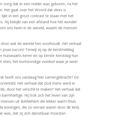
en zong dat er een redder was geboren, na het
n. Het gaat over het Woord dat vlees is
lijkt in een groot contrast te staan met het
s. Hij bekijkt van een afstand hoe het wonder
 om ons heen in de wereld, waarin de mensen
iden door wat de wereld hen voorhoudt. Het verhaal
 jouw succes! Terwijl zij op de kerstmiddag
eer huiswaarts keren en op Eerste Kerstdag hun
t eten, het kortstondige voedsel waar je weer
? Wat heeft ons vandaag hier samengebracht? De
oorverteld. Het verhaal dat God mens werd in
rde, door het verschil te maken? Het verhaal dat
armhartige. Hij trok zich het leven van zijn
de mensen uit Bethlehem die lekker warm thuis
 koningen, die zo verrast waren door dit kind,
r was, dat zij zich dienstbaar moesten