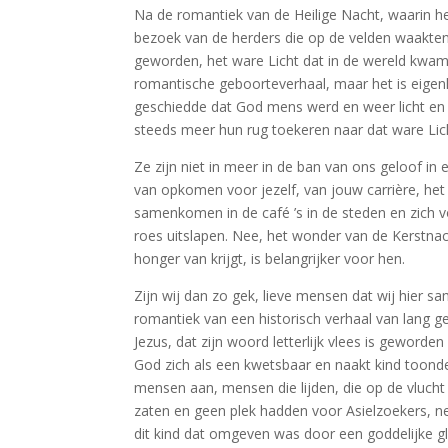
Na de romantiek van de Heilige Nacht, waarin h
bezoek van de herders die op de velden waakten 
geworden, het ware Licht dat in de wereld kwam, 
romantische geboorteverhaal, maar het is eigenl
geschiedde dat God mens werd en weer licht en
steeds meer hun rug toekeren naar dat ware Lic
Ze zijn niet in meer in de ban van ons geloof in 
van opkomen voor jezelf, van jouw carrière, het
samenkomen in de café ’s in de steden en zich v
roes uitslapen. Nee, het wonder van de Kerstna
honger van krijgt, is belangrijker voor hen.
Zijn wij dan zo gek, lieve mensen dat wij hier 
romantiek van een historisch verhaal van lang g
Jezus, dat zijn woord letterlijk vlees is geword
God zich als een kwetsbaar en naakt kind toonde 
mensen aan, mensen die lijden, die op de vlucht
zaten en geen plek hadden voor Asielzoekers, ne
dit kind dat omgeven was door een goddelijke g