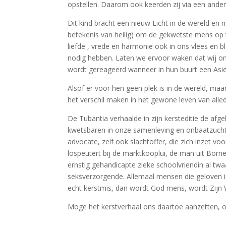
opstellen. Daarom ook keerden zij via een ander
Dit kind bracht een nieuw Licht in de wereld en 
betekenis van heilig) om de gekwetste mens op t
liefde , vrede en harmonie ook in ons vlees en 
nodig hebben. Laten we ervoor waken dat wij onz
wordt gereageerd wanneer in hun buurt een Asi
Alsof er voor hen geen plek is in de wereld, maa
het verschil maken in het gewone leven van alled
De Tubantia verhaalde in zijn kersteditie de a
kwetsbaren in onze samenleving en onbaatzuchtig
advocate, zelf ook slachtoffer, die zich inzet 
lospeutert bij de marktkooplui, de man uit Borne
ernstig gehandicapte zieke schoolvriendin al twaal
seksverzorgende. Allemaal mensen die geloven in
echt kerstmis, dan wordt God mens, wordt Zijn W
Moge het kerstverhaal ons daartoe aanzetten, o