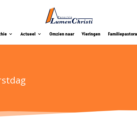
chie
Actueel
Omzien naar
Vieringen
Familiepastora
rstdag