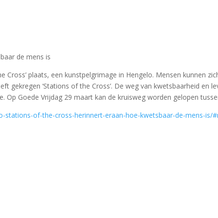
sbaar de mens is
 the Cross’ plaats, een kunstpelgrimage in Hengelo. Mensen kunnen z
eft gekregen ‘Stations of the Cross’. De weg van kwetsbaarheid en l
te. Op Goede Vrijdag 29 maart kan de kruisweg worden gelopen tussen
elo-stations-of-the-cross-herinnert-eraan-hoe-kwetsbaar-de-mens-is