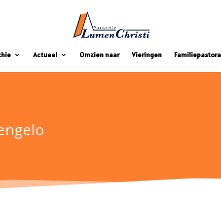
chie
Actueel
Omzien naar
Vieringen
Familiepastora
engelo