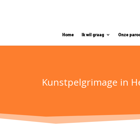
Home
Ik wil graag
Onze paro
Kunstpelgrimage in H