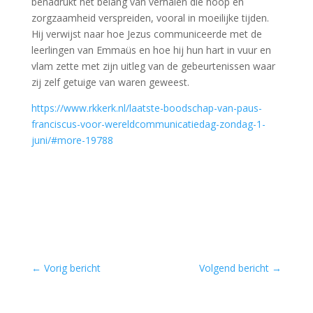
benadrukt het belang van verhalen die hoop en
zorgzaamheid verspreiden, vooral in moeilijke tijden.
Hij verwijst naar hoe Jezus communiceerde met de
leerlingen van Emmaüs en hoe hij hun hart in vuur en
vlam zette met zijn uitleg van de gebeurtenissen waar
zij zelf getuige van waren geweest.
https://www.rkkerk.nl/laatste-boodschap-van-paus-
franciscus-voor-wereldcommunicatiedag-zondag-1-
juni/#more-19788
←
Vorig bericht
Volgend bericht
→