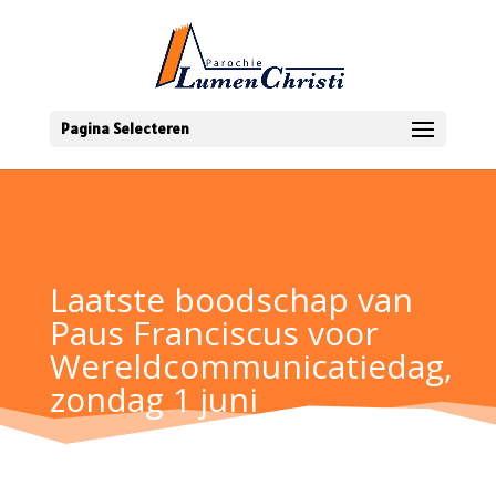
Pagina Selecteren
Laatste boodschap van
Paus Franciscus voor
Wereldcommunicatiedag,
zondag 1 juni