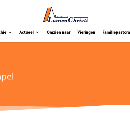
chie
Actueel
Omzien naar
Vieringen
Familiepastora
apel