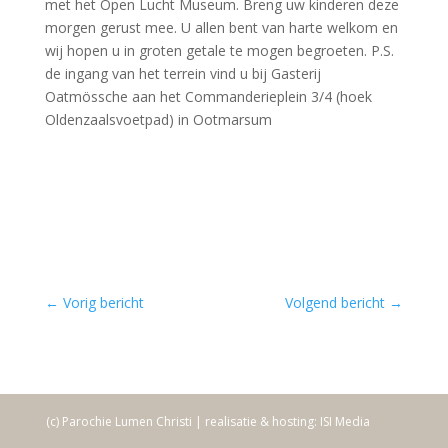
met het Open Lucht Museum. Breng uw kinderen deze
morgen gerust mee. U allen bent van harte welkom en
wij hopen u in groten getale te mogen begroeten. P.S.
de ingang van het terrein vind u bij Gasterij
Oatmössche aan het Commanderieplein 3/4 (hoek
Oldenzaalsvoetpad) in Ootmarsum
←
Vorig bericht
Volgend bericht
→
(c) Parochie Lumen Christi | realisatie & hosting: ISI Media