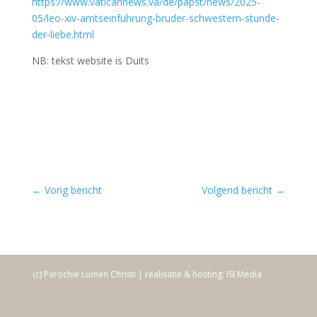
https://www.vaticannews.va/de/papst/news/2025-
05/leo-xiv-amtseinfuhrung-bruder-schwestern-stunde-
der-liebe.html
NB: tekst website is Duits
←
Vorig bericht
Volgend bericht
→
(c) Parochie Lumen Christi | realisatie & hosting: ISI Media