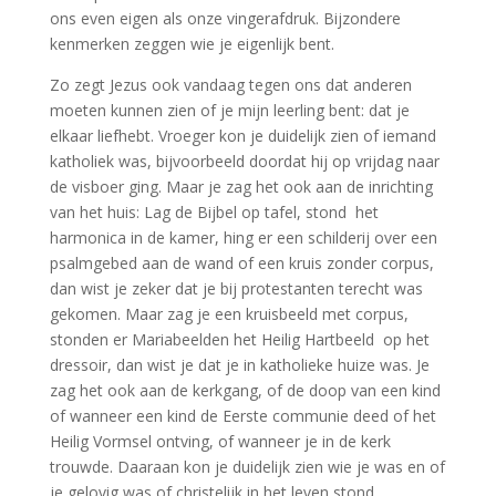
ons even eigen als onze vingerafdruk. Bijzondere
kenmerken zeggen wie je eigenlijk bent.
Zo zegt Jezus ook vandaag tegen ons dat anderen
moeten kunnen zien of je mijn leerling bent: dat je
elkaar liefhebt. Vroeger kon je duidelijk zien of iemand
katholiek was, bijvoorbeeld doordat hij op vrijdag naar
de visboer ging. Maar je zag het ook aan de inrichting
van het huis: Lag de Bijbel op tafel, stond het
harmonica in de kamer, hing er een schilderij over een
psalmgebed aan de wand of een kruis zonder corpus,
dan wist je zeker dat je bij protestanten terecht was
gekomen. Maar zag je een kruisbeeld met corpus,
stonden er Mariabeelden het Heilig Hartbeeld op het
dressoir, dan wist je dat je in katholieke huize was. Je
zag het ook aan de kerkgang, of de doop van een kind
of wanneer een kind de Eerste communie deed of het
Heilig Vormsel ontving, of wanneer je in de kerk
trouwde. Daaraan kon je duidelijk zien wie je was en of
je gelovig was of christelijk in het leven stond.