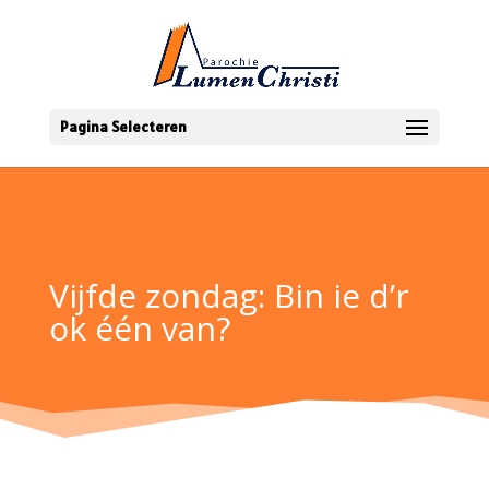
Pagina Selecteren
Vijfde zondag: Bin ie d’r
ok één van?