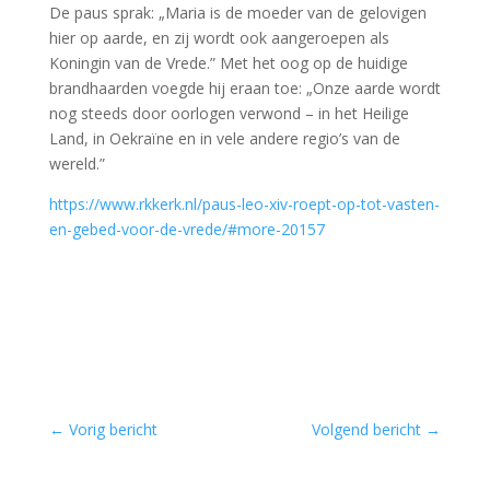
De paus sprak: „Maria is de moeder van de gelovigen
hier op aarde, en zij wordt ook aangeroepen als
Koningin van de Vrede.” Met het oog op de huidige
brandhaarden voegde hij eraan toe: „Onze aarde wordt
nog steeds door oorlogen verwond – in het Heilige
Land, in Oekraïne en in vele andere regio’s van de
wereld.”
https://www.rkkerk.nl/paus-leo-xiv-roept-op-tot-vasten-
en-gebed-voor-de-vrede/#more-20157
←
Vorig bericht
Volgend bericht
→