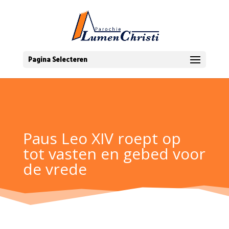
Pagina Selecteren
Paus Leo XIV roept op
tot vasten en gebed voor
de vrede