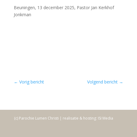
Beuningen, 13 december 2025, Pastor Jan Kerkhof
Jonkman
←
Vorig bericht
Volgend bericht
→
(c) Parochie Lumen Christi | realisatie & hosting: ISI Media